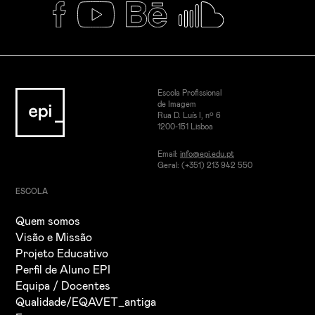
Escola Profissional
de Imagem
Rua D. Luís I, nº 6
1200-151 Lisboa
Email:
info@epi.edu.pt
Geral: (+351) 213 942 550
ESCOLA
Quem somos
Visão e Missão
Projeto Educativo
Perfil de Aluno EPI
Equipa / Docentes
Qualidade/EQAVET_antiga