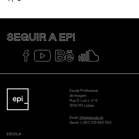
SEGUIR A EPI
Escola Profissional
de Imagem
Rua D. Luís I, nº 6
1200-151 Lisboa
Email:
info@epi.edu.pt
Geral: (+351) 213 942 550
ESCOLA