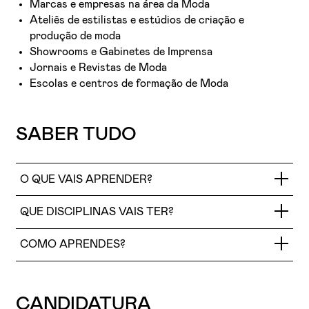
Marcas e empresas na área da Moda
Ateliês de estilistas e estúdios de criação e
produção de moda
Showrooms e Gabinetes de Imprensa
Jornais e Revistas de Moda
Escolas e centros de formação de Moda
SABER TUDO
O QUE VAIS APRENDER?
QUE DISCIPLINAS VAIS TER?
Recolher, analisar e atualizar as tendências de
moda, nacionais e internacionais atualizando-
COMO APRENDES?
se na evolução dos produtos e marcas, bem
como as características e comportamentos
dos consumidores, definindo o target de um
COMPONENTES DE
Na EPI aprendes, fazendo. Aqui exploras a tua
produto
criatividade, trabalhas as tuas ideias e descobres o que
CANDIDATURA
FORMAÇÃO / HORAS