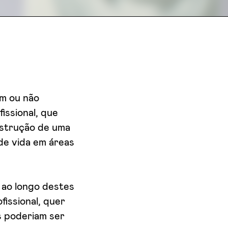
am ou não
issional, que
nstrução de uma
de vida em áreas
 ao longo destes
issional, quer
s poderiam ser