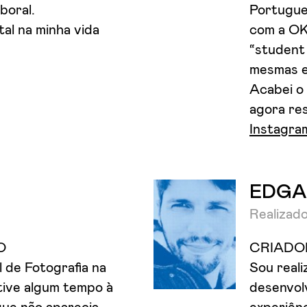
boral.
Portugue
al na minha vida
com a OK
“student
mesmas e
Acabei o
agora re
Instagra
EDGA
Realizado
O
CRIADO
l de Fotografia na
Sou reali
tive algum tempo à
desenvol