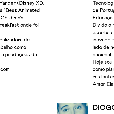
ander (Disney XD,
Tecnolog
a “Best Animated
de Portug
Children’s
Educação
reakfast onde foi
Divido o
escolas e
ealizadora de
inovadore
abalho como
lado de 
ara produções da
nacional.
Hoje sou
r.com
como pian
restante
Amor Ele
DIOG