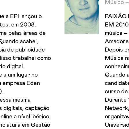
Músico –
ue a EPI lançou o
PAIXÃO
tos, em 2008.
EM 2010 
-me pelas áreas de
música – 
Quando acabei,
Amadores
ia de publicidade
Depois e
isso trabalhei como
Música n
o digital.
conhecime
e a um lugar no
Quando a
a empresa Eden
candidate
).
curso de
nessa mesma
Durante 1
 digitais, captação
Network,
ine a nível ibérico.
organiza
cenciatura em Gestão
Universi