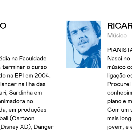
ÇO
RICA
Músico -
PIANIST
édia na Faculdade
Nasci no 
s terminar o curso
músico c
do na EPI em 2004.
ligação e
ancer na Ilha das
Procurei
ri, Sardinha em
conhecime
 animadora no
piano e m
nda, em produções
Com um s
all (Cartoon
mais long
(Disney XD), Danger
jovem, e 