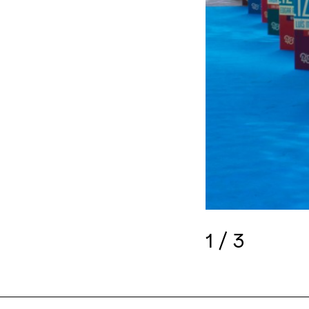
1
/
3