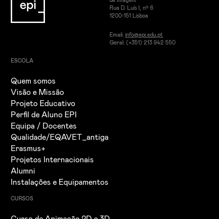
de Imagem
Rua D. Luís I, nº 6
1200-151 Lisboa
Email:
info@epi.edu.pt
Geral: (+351) 213 942 550
ESCOLA
Quem somos
Visão e Missão
Projeto Educativo
Perfil de Aluno EPI
Equipa / Docentes
Qualidade/EQAVET_antiga
Erasmus+
Projetos Internacionais
Alumni
Instalações e Equipamentos
CURSOS