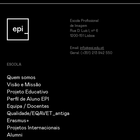
Escola Profissional
de Imagem
Rua D. Luís I, nº 6
1200-151 Lisboa
Email:
info@epi.edu.pt
Geral: (+351) 213 942 550
ESCOLA
Quem somos
Visão e Missão
Projeto Educativo
Perfil de Aluno EPI
Equipa / Docentes
Qualidade/EQAVET_antiga
Erasmus+
Projetos Internacionais
Alumni