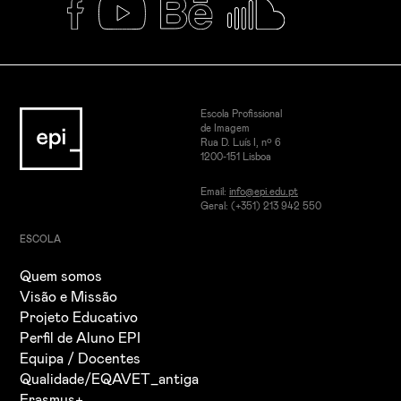
Escola Profissional
de Imagem
Rua D. Luís I, nº 6
1200-151 Lisboa
Email:
info@epi.edu.pt
Geral: (+351) 213 942 550
ESCOLA
Quem somos
Visão e Missão
Projeto Educativo
Perfil de Aluno EPI
Equipa / Docentes
Qualidade/EQAVET_antiga
Erasmus+