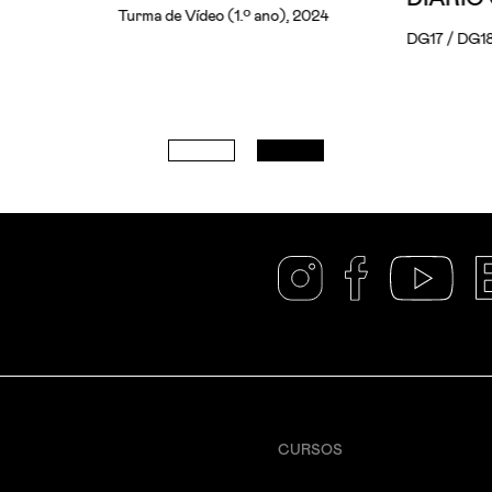
Turma de Vídeo (1.º ano), 2024
DG17 / DG18
CURSOS