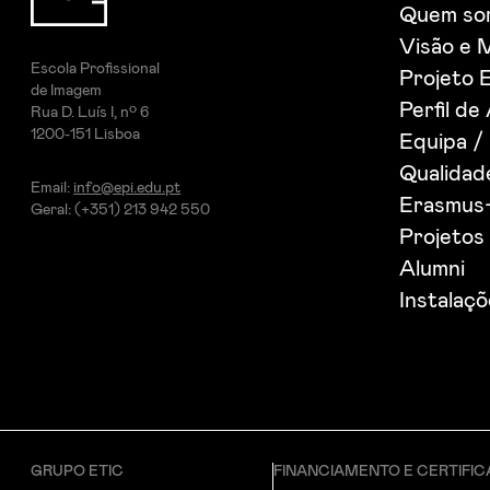
Quem so
Visão e 
Escola Profissional
Projeto 
de Imagem
Perfil de
Rua D. Luís I, nº 6
1200-151 Lisboa
Equipa /
Qualida
Email:
info@epi.edu.pt
Erasmus
Geral: (+351) 213 942 550
Projetos 
Alumni
Instalaç
GRUPO ETIC
FINANCIAMENTO E CERTIFI