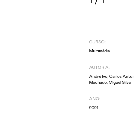
1
/
1
CURSO:
Multimédia
AUTORIA:
André Ivo, Carlos Antun
Machado, Miguel Silva
ANO:
2021