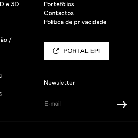
2D e 3D
Portefólios
Contactos
Política de privacidade
ão /
PORTAL EPI
a
Newsletter
s