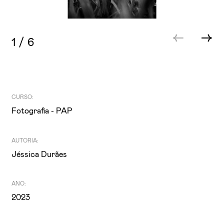
1
/
6
CURSO:
Fotografia - PAP
AUTORIA:
Jéssica Durães
ANO:
2023