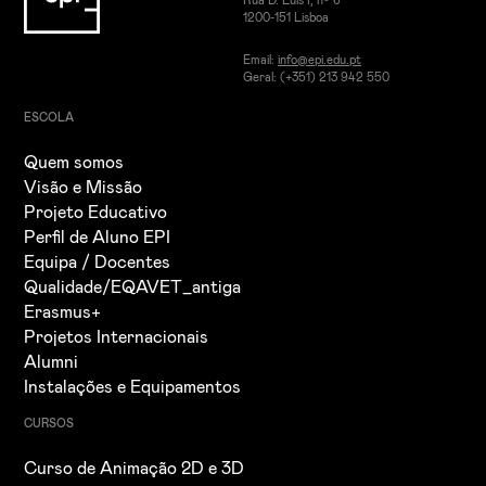
Rua D. Luís I, nº 6
1200-151 Lisboa
Email:
info@epi.edu.pt
Geral: (+351) 213 942 550
ESCOLA
Quem somos
Visão e Missão
Projeto Educativo
Perfil de Aluno EPI
Equipa / Docentes
Qualidade/EQAVET_antiga
Erasmus+
Projetos Internacionais
Alumni
Instalações e Equipamentos
CURSOS
Curso de Animação 2D e 3D