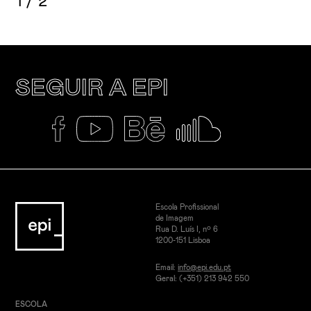
1
/
2
SEGUIR A EPI
Escola Profissional
de Imagem
Rua D. Luís I, nº 6
1200-151 Lisboa
Email:
info@epi.edu.pt
Geral: (+351) 213 942 550
ESCOLA