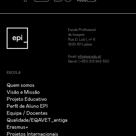
Escola Profissional
de Imagem
Rua D. Luís I, nº 6
1200-151 Lisboa
Email:
info@epi.edu.pt
Geral: (+351) 213 942 550
ESCOLA
Quem somos
Visão e Missão
Projeto Educativo
Perfil de Aluno EPI
Equipa / Docentes
Qualidade/EQAVET_antiga
Erasmus+
Projetos Internacionais