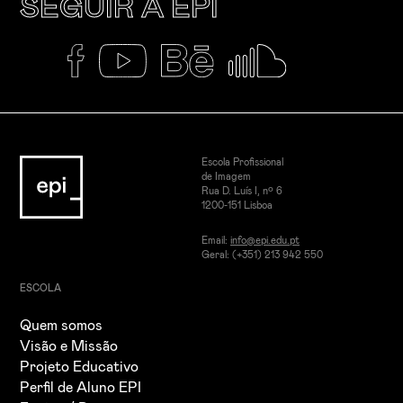
SEGUIR A EPI
Escola Profissional
de Imagem
Rua D. Luís I, nº 6
1200-151 Lisboa
Email:
info@epi.edu.pt
Geral: (+351) 213 942 550
ESCOLA
Quem somos
Visão e Missão
Projeto Educativo
Perfil de Aluno EPI