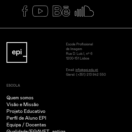
Escola Profissional
de Imagem
Rua D. Luís I, nº 6
1200-151 Lisboa
Email:
info@epi.edu.pt
Geral: (+351) 213 942 550
ESCOLA
Quem somos
Visão e Missão
Projeto Educativo
Perfil de Aluno EPI
Equipa / Docentes
Qualidade/EQAVET_antiga