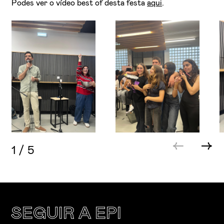
Podes ver o vídeo best of desta festa
aqui
.
1
/
5
SEGUIR A EPI