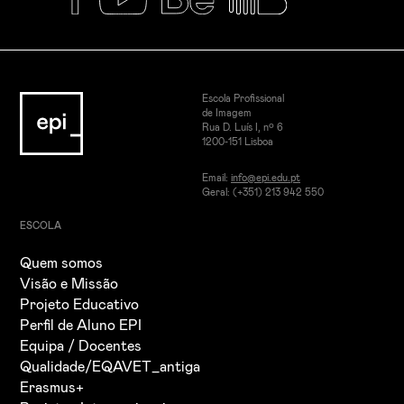
Escola Profissional
de Imagem
Rua D. Luís I, nº 6
1200-151 Lisboa
Email:
info@epi.edu.pt
Geral: (+351) 213 942 550
ESCOLA
Quem somos
Visão e Missão
Projeto Educativo
Perfil de Aluno EPI
Equipa / Docentes
Qualidade/EQAVET_antiga
Erasmus+