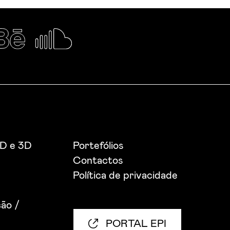
2D e 3D
Portefólios
Contactos
Política de privacidade
ão /
PORTAL EPI