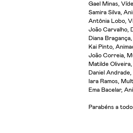
Gael Minas, Víde
Samira Silva, An
Antônia Lobo, V
João Carvalho, 
Diana Bragança,
Kai Pinto, Anim
João Correia, Mu
Matilde Oliveira
Daniel Andrade,
Iara Ramos, Mult
Ema Bacelar, An
Parabéns a todo