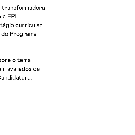
 e transformadora
 a EPI
tágio curricular
o do Programa
sobre o tema
am avaliados de
Candidatura.