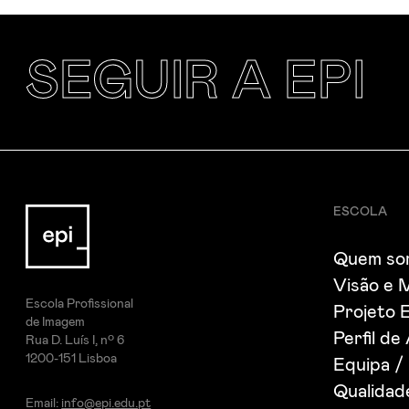
SEGUIR A EPI
ESCOLA
Quem so
Visão e 
Escola Profissional
Projeto 
de Imagem
Perfil de
Rua D. Luís I, nº 6
1200-151 Lisboa
Equipa /
Qualida
Email:
info@epi.edu.pt