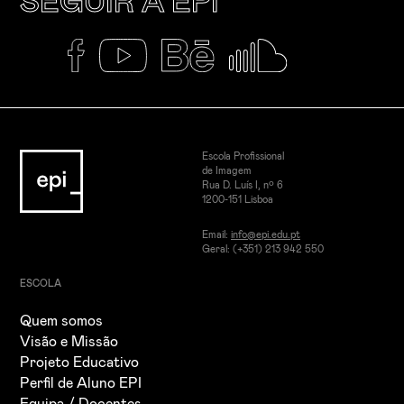
SEGUIR A EPI
Escola Profissional
de Imagem
Rua D. Luís I, nº 6
1200-151 Lisboa
Email:
info@epi.edu.pt
Geral: (+351) 213 942 550
ESCOLA
Quem somos
Visão e Missão
Projeto Educativo
Perfil de Aluno EPI
Equipa / Docentes