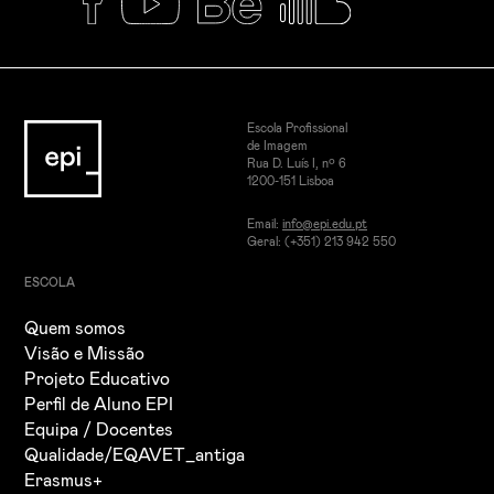
Escola Profissional
de Imagem
Rua D. Luís I, nº 6
1200-151 Lisboa
Email:
info@epi.edu.pt
Geral: (+351) 213 942 550
ESCOLA
Quem somos
Visão e Missão
Projeto Educativo
Perfil de Aluno EPI
Equipa / Docentes
Qualidade/EQAVET_antiga
Erasmus+