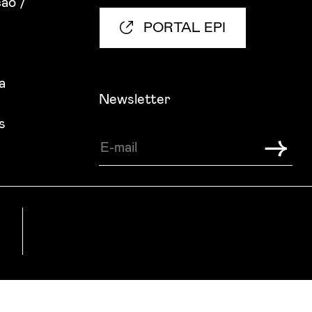
ão /
PORTAL EPI
a
Newsletter
s