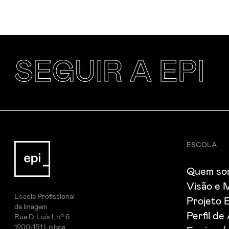
SEGUIR A EPI
ESCOLA
Quem so
Visão e 
Escola Profissional
Projeto 
de Imagem
Perfil de
Rua D. Luís I, nº 6
1200-151 Lisboa