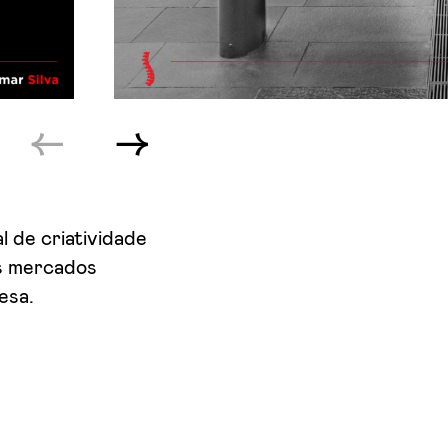
l de criatividade
os mercados
esa.