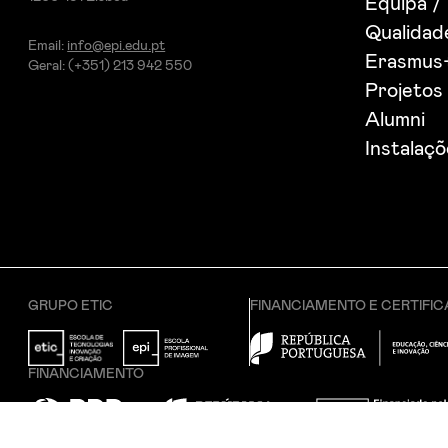
Equipa /
Qualida
Email:
info@epi.edu.pt
Erasmus
Geral: (+351) 213 942 550
Projetos 
Alumni
Instalaç
GRUPO ETIC
FINANCIAMENTO E CERTIFI
FINANCIAMENTO