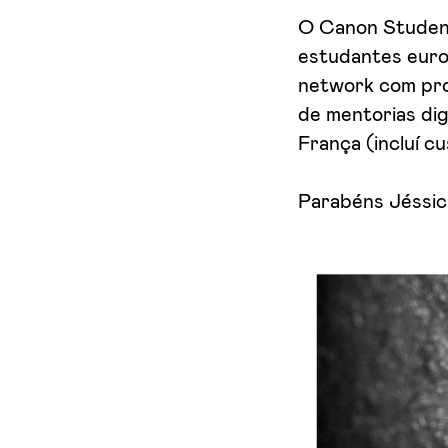
O Canon Studen
estudantes europ
network com prof
de mentorias dig
França (incluí c
Parabéns Jéssic