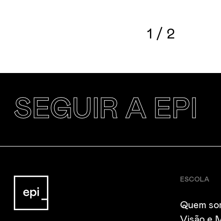
1
/
2
SEGUIR A EPI
ESCOLA
Quem so
Visão e 