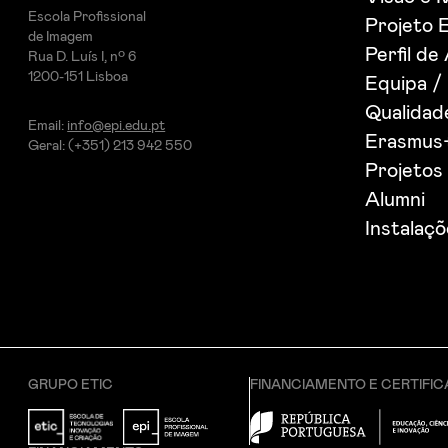
Escola Profissional
Projeto 
de Imagem
Perfil de
Rua D. Luís I, nº 6
1200-151 Lisboa
Equipa /
Qualida
Email:
info@epi.edu.pt
Erasmus
Geral: (+351) 213 942 550
Projetos 
Alumni
Instalaç
GRUPO ETIC
FINANCIAMENTO E CERTIFI