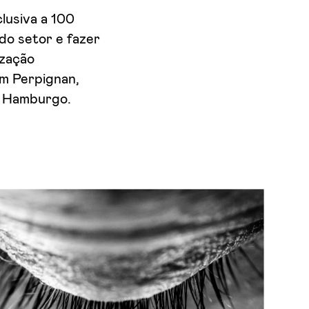
lusiva
a
100
do setor e fazer
ização
em Perpignan,
em Hamburgo.