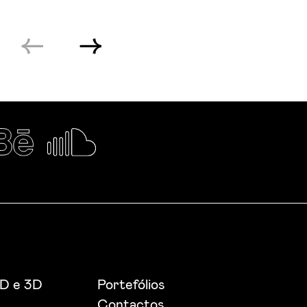
2D e 3D
Portefólios
Contactos