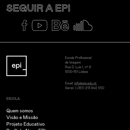
SEGUIR A EPI
Escola Profissional
de Imagem
Rua D. Luís I, nº 6
1200-151 Lisboa
Email:
info@epi.edu.pt
Geral: (+351) 213 942 550
ESCOLA
Quem somos
Visão e Missão
Projeto Educativo